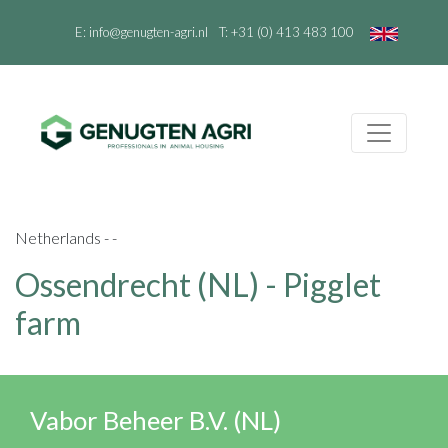
E:
info@genugten-agri.nl
T:
+31 (0) 413 483 100
Netherlands - -
Ossendrecht (NL) - Pigglet
farm
Vabor Beheer B.V. (NL)