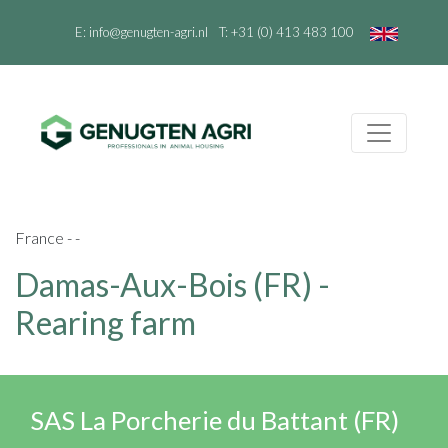
E:
info@genugten-agri.nl
T:
+31 (0) 413 483 100
France - -
Damas-Aux-Bois (FR) -
Rearing farm
SAS La Porcherie du Battant (FR)